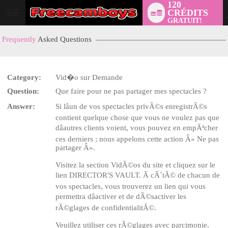
120
CRÉDITS
User
GRATUIT!
status
Frequently
Asked Questions
Category:
Vid�o sur Demande
Question:
Que faire pour ne pas partager mes spectacles ?
LIMITED TIME OFFER!
Answer:
Si lâun de vos spectacles privÃ©s enregistrÃ©s
contient quelque chose que vous ne voulez pas que
dâautres clients voient, vous pouvez en empÃªcher
ces derniers ; nous appelons cette action Â« Ne pas
partager Â».
Visitez la section VidÃ©os du site et cliquez sur le
lien DIRECTOR'S VAULT. Ã cÃ´tÃ© de chacun de
vos spectacles, vous trouverez un lien qui vous
permettra dâactiver et de dÃ©sactiver les
rÃ©glages de confidentialitÃ©.
Veuillez utiliser ces rÃ©glages avec parcimonie,