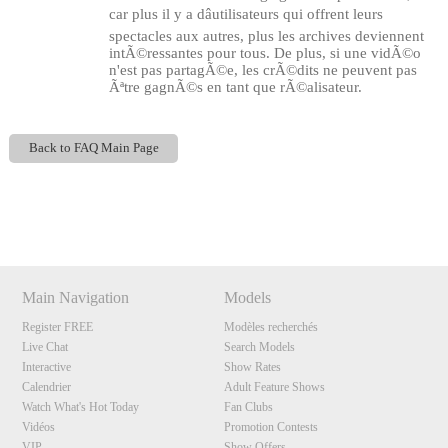
car plus il y a dâutilisateurs qui offrent leurs
spectacles aux autres, plus les archives deviennent
intÃ©ressantes pour tous. De plus, si une vidÃ©o
n'est pas partagÃ©e, les crÃ©dits ne peuvent pas
Ãªtre gagnÃ©s en tant que rÃ©alisateur.
Back to FAQ Main Page
120
Show
Show
Show
Show
DM
DM
DM
DM
Main Navigation
Models
F
R
E
E
C
R
E
DI
T
Register FREE
Modèles recherchés
S
Live Chat
Search Models
Interactive
Show Rates
Calendrier
Adult Feature Shows
Watch What's Hot Today
Fan Clubs
Vidéos
Promotion Contests
VIP
Show Offers