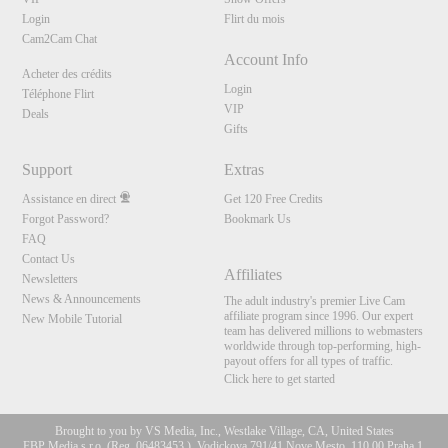
Login
Flirt du mois
Cam2Cam Chat
Account Info
Acheter des crédits
Login
Téléphone Flirt
VIP
Deals
Gifts
Support
Extras
Assistance en direct
Get 120 Free Credits
Forgot Password?
Bookmark Us
FAQ
Contact Us
Affiliates
Newsletters
News & Announcements
The adult industry's premier Live Cam
affiliate program since 1996. Our expert
New Mobile Tutorial
team has delivered millions to webmasters
worldwide through top-performing, high-
payout offers for all types of traffic.
Click here to get started
Brought to you by VS Media, Inc., Westlake Village, CA, United States
FBP Media s.r.o. (Reg. 06483453 ), Vodickova 791/41 Nove Mesto, 110 00 Praha 1,